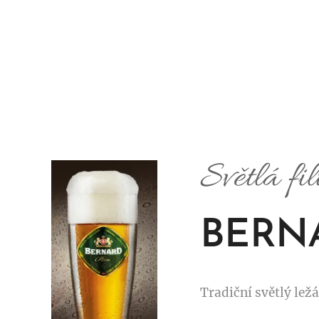
Světlá fi
BERNA
Tradiční světlý lež