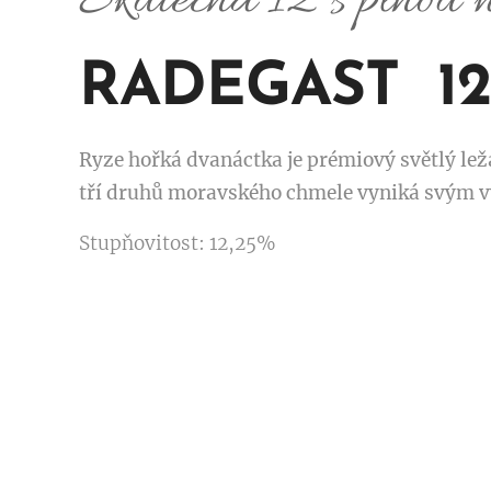
Skutečná 12 s plnou 
RADEGAST 12
Ryze hořká dvanáctka je prémiový světlý ležá
tří druhů moravského chmele vyniká svým
Stupňovitost: 12,25%