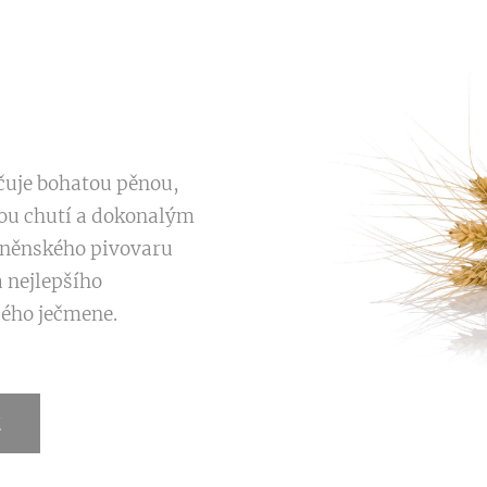
čuje bohatou pěnou,
ou chutí a dokonalým
rněnského pivovaru
 nejlepšího
dého ječmene.
Z