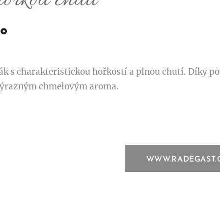
hořkou chutí
°
k s charakteristickou hořkostí a plnou chutí. Díky po
 výrazným chmelovým aroma.
WWW.RADEGAST.