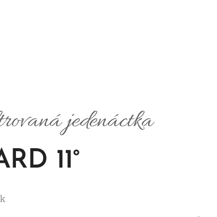
ltrovaná jedenáctka
RD 11°
ák