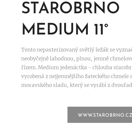
STAROBRNO
MEDIUM 11°
Tento nepasterizovaný světlý ležák se vyzna
neobyčejně lahodnou, plnou, jemně chmelov
řízem. Medium jedenáctka - chlouba starob
vyrobená z nejjemnějšího žateckého chmele a
moravského sladu, který se vyrábí z dvouřa
WWW.STAROBRNO.C